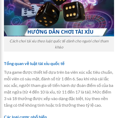
Cách chơi tài xỉu theo luật quốc tế dành cho người chơi tham
khảo
Tổng quan về luật tài xỉu quốc tế
Tựa game được thiết kế dựa trên ba viên xúc xắc tiêu chuẩn,
mỗi viên có sáu mặt, đánh số từ 1 đến 6. Sau khi nhà cái lắc
xúc xắc, người tham gia sẽ tiến hành dự đoán điểm số của ba
mặt ngửa (từ 4 đến 10 là xỉu, từ 11 đến 17 là tài). Mức điểm
3 và 18 thường được xếp vào dạng đặc biệt, tùy theo nền
tảng có thể không tính hoặc trả thưởng theo tỷ lệ cao.
Các loại cược phổ biến