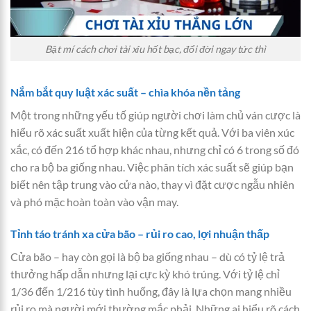
Bật mí cách chơi tài xỉu hốt bạc, đổi đời ngay tức thì
Nắm bắt quy luật xác suất – chìa khóa nền tảng
Một trong những yếu tố giúp người chơi làm chủ ván cược là
hiểu rõ xác suất xuất hiện của từng kết quả. Với ba viên xúc
xắc, có đến 216 tổ hợp khác nhau, nhưng chỉ có 6 trong số đó
cho ra bộ ba giống nhau. Việc phân tích xác suất sẽ giúp bạn
biết nên tập trung vào cửa nào, thay vì đặt cược ngẫu nhiên
và phó mặc hoàn toàn vào vận may.
Tỉnh táo tránh xa cửa bão – rủi ro cao, lợi nhuận thấp
Cửa bão – hay còn gọi là bộ ba giống nhau – dù có tỷ lệ trả
thưởng hấp dẫn nhưng lại cực kỳ khó trúng. Với tỷ lệ chỉ
1/36 đến 1/216 tùy tình huống, đây là lựa chọn mang nhiều
rủi ro mà người mới thường mắc phải. Những ai hiểu rõ cách