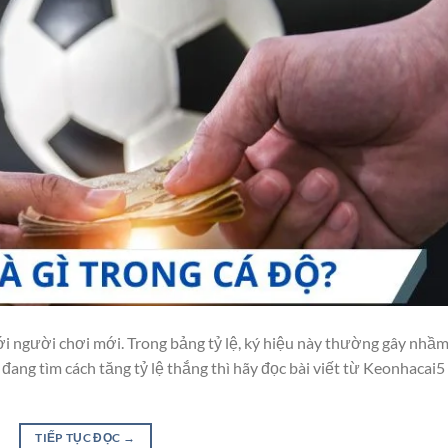
 với người chơi mới. Trong bảng tỷ lệ, ký hiệu này thường gây nhầ
ang tìm cách tăng tỷ lệ thắng thì hãy đọc bài viết từ Keonhacai5
TIẾP TỤC ĐỌC
→