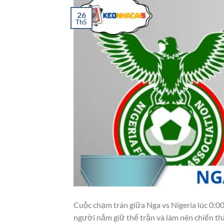
26
Th5
Cuộc chạm trán giữa Nga vs Nigeria lúc 0:00
người nắm giữ thế trận và làm nên chiến th