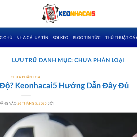
G CHỦ
NHÀ CÁI UY TÍN
SOI KÈO
BLOG TIN TỨC
THỦ THUẬT CÁ
LƯU TRỮ DANH MỤC:
CHƯA PHÂN LOẠI
CHƯA PHÂN LOẠI
á Độ? Keonhacai5 Hướng Dẫn Đầy Đủ
ĐĂNG VÀO
26 THÁNG 5, 2025
BỞI