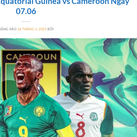
Equatorial Guinea vs Cameroon Ngày
07.06
ĐĂNG VÀO
26 THÁNG 5, 2025
BỞI