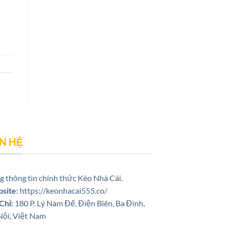
ÊN HỆ
 thông tin chính thức Kèo Nhà Cái.
site:
https://keonhacai555.co/
Chỉ:
180 P. Lý Nam Đế, Điện Biên, Ba Đình,
Nội, Việt Nam