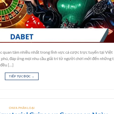
 quan tâm nhiều nhất trong lĩnh vực cá cược trực tuyến tại Việt
phú, đáp ứng mọi nhu cầu giải trí từ người chơi mới đến những 
 đều […]
TIẾP TỤC ĐỌC
→
CHƯA PHÂN LOẠI