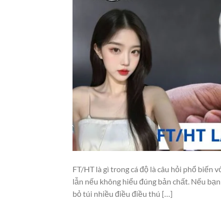
FT/HT là gì trong cá độ là câu hỏi phổ biến
lẫn nếu không hiểu đúng bản chất. Nếu bạn đ
bỏ túi nhiều điều điều thú […]