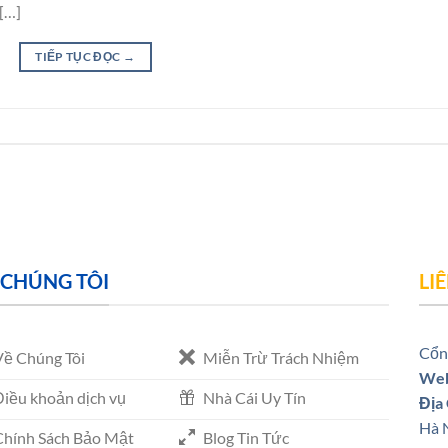
[…]
TIẾP TỤC ĐỌC
→
 CHÚNG TÔI
LI
Cổng
Về Chúng Tôi
Miễn Trừ Trách Nhiệm
Web
Điều khoản dịch vụ
Nhà Cái Uy Tín
Địa 
Hà 
Chính Sách Bảo Mật
Blog Tin Tức