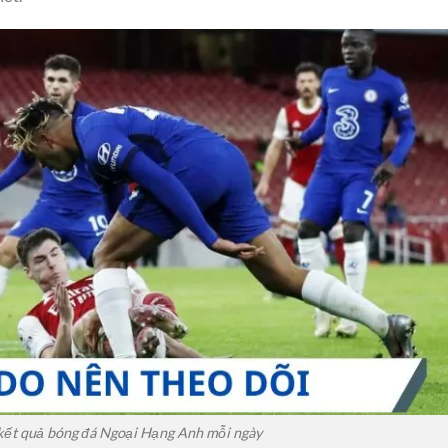
kết quả bóng đá Ngoại Hạng Anh mỗi ngày