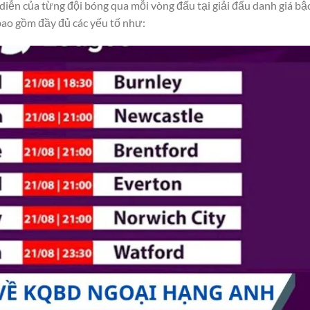
diễn của từng đội bóng qua mỗi vòng đấu tại giải đấu danh giá bậ
ao gồm đầy đủ các yếu tố như: