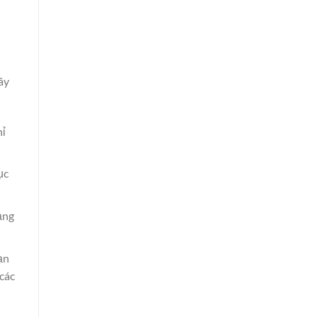
ây
hỉ
ục
ạng
ạn
 các